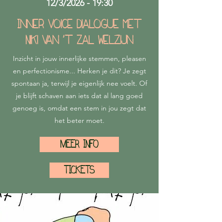
12/3/2026 - 19:30
Inner Voice Dialogue met
Niki van 't Zal Welzijn
Inzicht in jouw innerlijke stemmen, pleasen
en perfectionisme... Herken je dit? Je zegt
spontaan ja, terwijl je eigenlijk nee voelt. Of
je blijft schaven aan iets dat al lang goed
genoeg is, omdat een stem in jou zegt dat
het beter moet.
MEER INFO
TICKETS